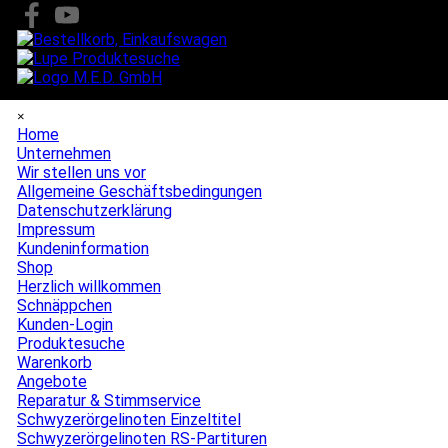
Direkt zum Seiteninhalt
Menü überspringen
×
Home
Unternehmen
▼
Wir stellen uns vor
Allgemeine Geschäftsbedingungen
Datenschutzerklärung
Impressum
Kundeninformation
Shop
▼
Herzlich willkommen
Schnäppchen
Kunden-Login
Produktesuche
Warenkorb
Angebote
▼
Reparatur & Stimmservice
Schwyzerörgelinoten Einzeltitel
Schwyzerörgelinoten RS-Partituren